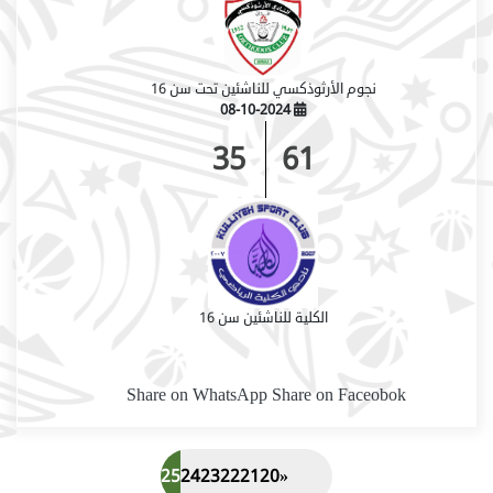
نجوم الأرثوذكسي للناشئين تحت سن 16
08-10-2024
35
61
الكلية للناشئين سن 16
Share on WhatsApp
Share on Faceobok
»
29
28
27
26
25
24
23
22
21
20
«