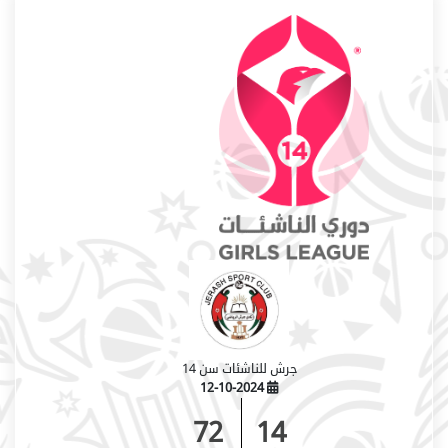
جرش للناشئات سن 14
12-10-2024
72
14