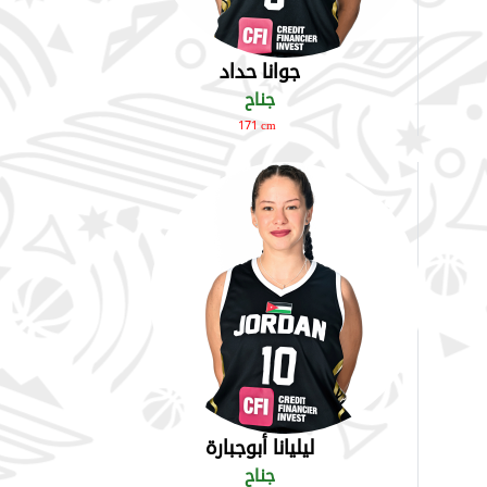
جوانا حداد
جناح
171 cm
ليليانا أبوجبارة
جناح