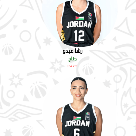
رشا عبدو
جناح
164 cm