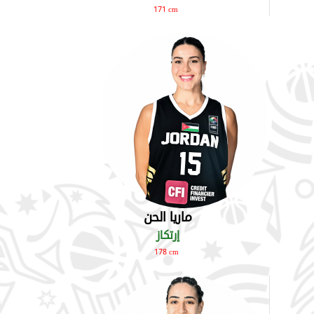
171 cm
ماريا الحن
إرتكاز
178 cm