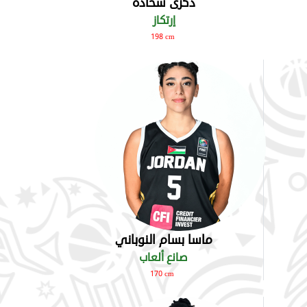
ذكرى شحادة
إرتكاز
198 cm
ماسا بسام النوباني
صانع ألعاب
170 cm