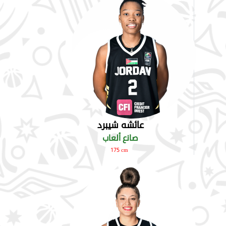
عائشه شيبرد
صانع ألعاب
175 cm