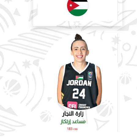
زارة النجار
مساعد إرتكاز
183 cm