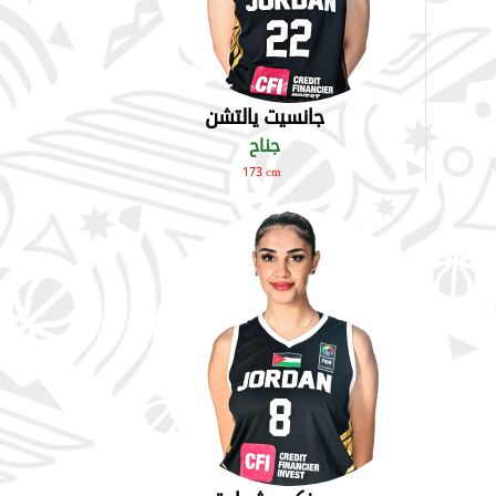
جانسيت يالتشن
جناح
173 cm