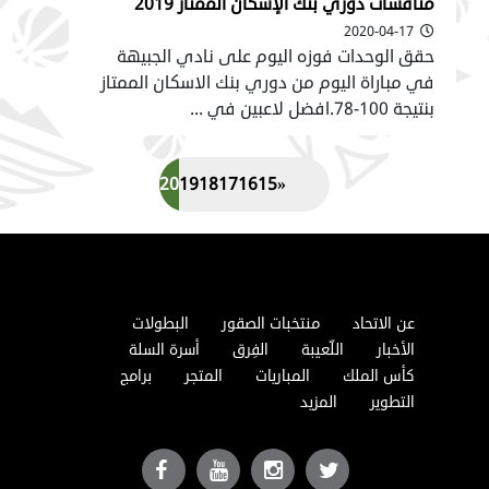
منافسات دوري بنك الإسكان الممتاز 2019
2020-04-17
حقق الوحدات فوزه اليوم على نادي الجبيهة
في مباراة اليوم من دوري بنك الاسكان الممتاز
بنتيجة 100-78.افضل لاعبين في ...
»
24
23
22
21
20
19
18
17
16
15
«
عن الاتحاد
منتخبات الصقور
البطولات
الأخبار
اللّعيبة
الفِرق
أسرة السلة
كأس الملك
المباريات
المتجر
برامج
التطوير
المزيد