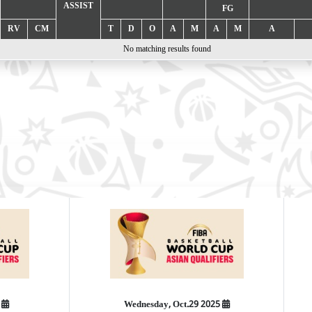
ASSIST
FG
RV
CM
T
D
O
A
M
A
M
A
No matching results found
2025 Wednesday, Oct.29