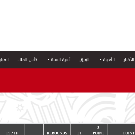
الأخبار
اللّعيبة
الفِرق
أسرة السلة
كأس الملك
المبا
3
PF / TF
REBOUNDS
FT
POINT