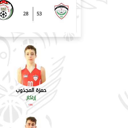
28
53
حمزة المجذوب
إرتكاز
cm