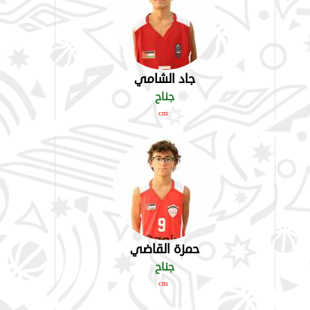
جاد الشامي
جناح
cm
حمزة القاضي
جناح
cm