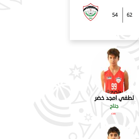
54
62
لطفي امجد خضر
جناح
cm