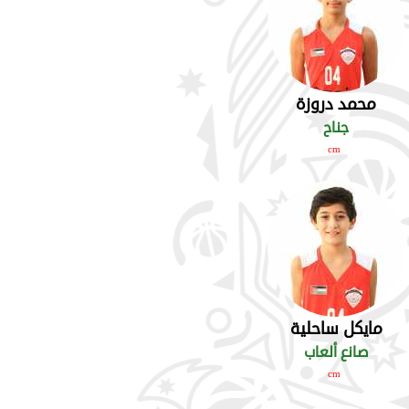
محمد دروزة
جناح
cm
مايكل ساحلية
صانع ألعاب
cm