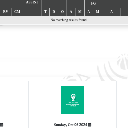
ASSIST
FG
RV
CM
T
D
O
A
M
A
M
A
No matching results found
2024 Sunday, Oct.06