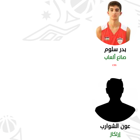
بدر سلوم
صانع ألعاب
cm
عون الشوارب
إرتكاز