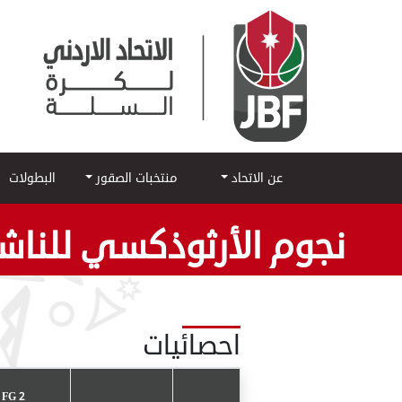
عن الاتحاد
منتخبات الصقور
البطولات
نجوم الأرثوذكسي للناشئ
احصائيات
2 POINT FG