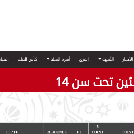
الأخبار
اللّعيبة
الفِرق
أسرة السلة
كأس الملك
المبا
ين تحت سن 14
3
PF / TF
REBOUNDS
FT
POINT