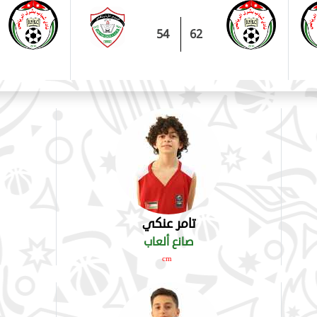
54
62
تامر عنكي
صانع ألعاب
cm