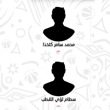
محمد سامر كتخذا
cm
سطام لؤي القطب
cm